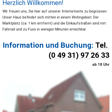
Herzlich Willkommen!
Wir freuen uns, Sie hier auf unserer Internetseite zu begrüssen. 
Unser Haus befindet sich mitten in einem Wohngebiet. Der 
Marktplatz (ca. 1 km entfernt) und die Einkaufstraßen sind mit 
Fahrrad und zu Fuss in wenigen Minuten erreichbar. 
Information und Buchung: 
Tel. 
(0 49 31) 97 26 33
ab 18 Uhr
Unsere Ferienwohnung im EG ist für 2 Personen, die 
Ferienwohnung im OG ist für bis zu 4 Personen mietbar. Für jede 
Ferienwohnung steht ein PKW Stellplatz zur Verfügung. 
Unterstellmöglichkeit für Fahrräder. Fahrräder auf Anfrage. 
(Marktplatz ca. 1 km entfernt; Wellenbad, Strand, 
Seehundstation sind ca. 2,5 km entfernt.)
In unseren Ferienwohnungen darf nicht geraucht werden. 