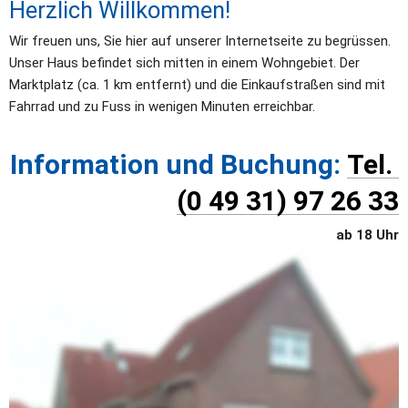
Herzlich Willkommen!
Wir freuen uns, Sie hier auf unserer Internetseite zu begrüssen. 
Unser Haus befindet sich mitten in einem Wohngebiet. Der 
Marktplatz (ca. 1 km entfernt) und die Einkaufstraßen sind mit 
Fahrrad und zu Fuss in wenigen Minuten erreichbar. 
Information und Buchung: 
Tel. 
(0 49 31) 97 26 33
ab 18 Uhr
Unsere Ferienwohnung im EG ist für 2 Personen, die 
Ferienwohnung im OG ist für bis zu 4 Personen mietbar. Für jede 
Ferienwohnung steht ein PKW Stellplatz zur Verfügung. 
Unterstellmöglichkeit für Fahrräder. Fahrräder auf Anfrage. 
(Marktplatz ca. 1 km entfernt; Wellenbad, Strand, 
Seehundstation sind ca. 2,5 km entfernt.)
In unseren Ferienwohnungen darf nicht geraucht werden. 